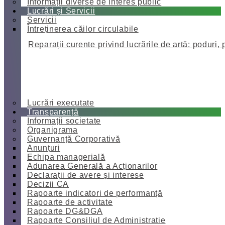
Informații diverse de interes public
Lucrări și Servicii
Servicii
Întreținerea căilor circulabile
Reparații curente privind lucrările de artă: poduri, 
Lucrări executate
Transparență
Informații societate
Organigrama
Guvernanță Corporativă
Anunțuri
Echipa managerială
Adunarea Generală a Acționarilor
Declarații de avere și interese
Decizii CA
Rapoarte indicatori de performanță
Rapoarte de activitate
Rapoarte DG&DGA
Rapoarte Consiliul de Administratie