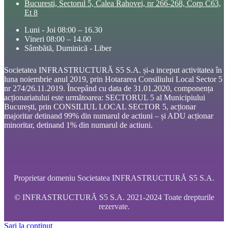
Bucuresti, Sectorul 5, Calea Rahovei, nr 266-268, Corp C63,
Et 8
Luni - Joi 08:00 – 16.30
Vineri 08:00 – 14.00
Sâmbătă, Duminică - Liber
Societatea INFRASTRUCTURĂ S5 S.A. și-a inceput activitatea în
luna noiembrie anul 2019, prin Hotararea Consiliului Local Sector 5
nr 274/26.11.2019. Începând cu data de 31.01.2020, componența
acționariatului este următoarea: SECTORUL 5 al Municipiului
București, prin CONSILIUL LOCAL SECTOR 5, acționar
majoritar detinand 99% din numarul de actiuni – și ADU acționar
minoritar, detinand 1% din numarul de actiuni.
Proprietar domeniu Societatea INFRASTRUCTURĂ S5 S.A.
© INFRASTRUCTURĂ S5 S.A. 2021-2024 Toate drepturile
rezervate.
Sari la conținut