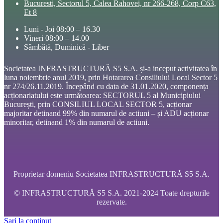
Bucuresti, Sectorul 5, Calea Rahovei, nr 266-268, Corp C63,
Et 8
Luni - Joi 08:00 – 16.30
Vineri 08:00 – 14.00
Sâmbătă, Duminică - Liber
Societatea INFRASTRUCTURĂ S5 S.A. și-a inceput activitatea în
luna noiembrie anul 2019, prin Hotararea Consiliului Local Sector 5
nr 274/26.11.2019. Începând cu data de 31.01.2020, componența
acționariatului este următoarea: SECTORUL 5 al Municipiului
București, prin CONSILIUL LOCAL SECTOR 5, acționar
majoritar detinand 99% din numarul de actiuni – și ADU acționar
minoritar, detinand 1% din numarul de actiuni.
Proprietar domeniu Societatea INFRASTRUCTURĂ S5 S.A.
© INFRASTRUCTURĂ S5 S.A. 2021-2024 Toate drepturile
rezervate.
Sari la conținut