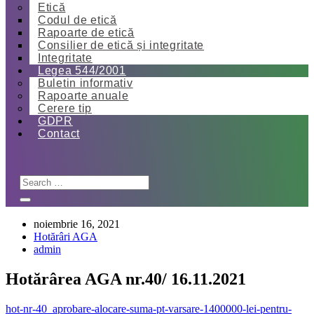
Etică
Codul de etică
Rapoarte de etică
Consilier de etică și integritate
Integritate
Legea 544/2001
Buletin informativ
Rapoarte anuale
Cerere tip
GDPR
Contact
noiembrie 16, 2021
Hotărâri AGA
admin
Hotărârea AGA nr.40/ 16.11.2021
hot-nr-40_aprobare-alocare-suma-pt-varsare-1400000-lei-pentru-