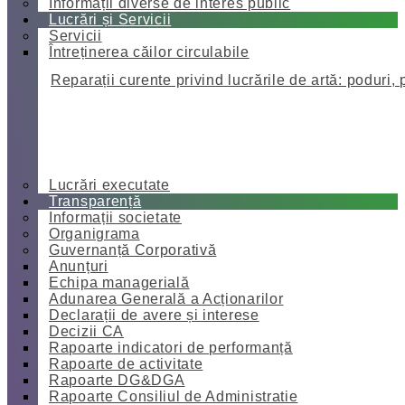
Informații diverse de interes public
Lucrări și Servicii
Servicii
Întreținerea căilor circulabile
Reparații curente privind lucrările de artă: poduri, 
Lucrări executate
Transparență
Informații societate
Organigrama
Guvernanță Corporativă
Anunțuri
Echipa managerială
Adunarea Generală a Acționarilor
Declarații de avere și interese
Decizii CA
Rapoarte indicatori de performanță
Rapoarte de activitate
Rapoarte DG&DGA
Rapoarte Consiliul de Administratie