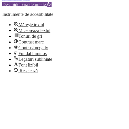
Deschide bara de unelte
Instrumente de accesibilitate
Mărește textul
Micșorează textul
Tonuri de gri
Contrast mare
Contrast negativ
Fundal luminos
Legături subliniate
Font lizibil
Resetează