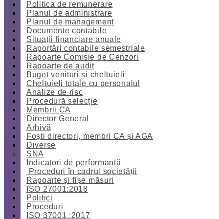
Politica de remunerare
Planul de administrare
Planul de management
Documente contabile
Situații financiare anuale
Raportări contabile semestriale
Rapoarte Comisie de Cenzori
Rapoarte de audit
Buget venituri și cheltuieli
Cheltuieli totale cu personalul
Analize de risc
Procedură selecție
Membrii CA
Director General
Arhivă
Foști directori, membri CA și AGA
Diverse
SNA
Indicatori de performanță
Proceduri în cadrul societății
Rapoarte și fișe măsuri
ISO 27001:2018
Politici
Proceduri
ISO 37001 :2017