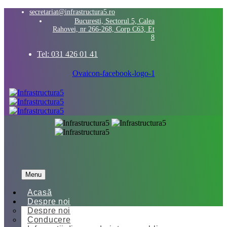
secretariat@infrastructura5.ro
Bucuresti, Sectorul 5, Calea
Rahovei, nr 266-268, Corp C63, Et
8
Tel: 031 426 01 41
Ovaicon-facebook-logo-1
Menu
Acasă
Despre noi
Despre noi
Conducere