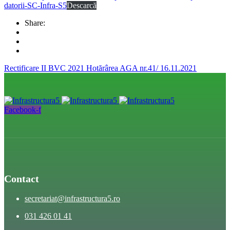
datorii-SC-Infra-S5
Descarcă
Share:
Rectificare II BVC 2021
Hotărârea AGA nr.41/ 16.11.2021
Facebook-f
Contact
secretariat@infrastructura5.ro
031 426 01 41