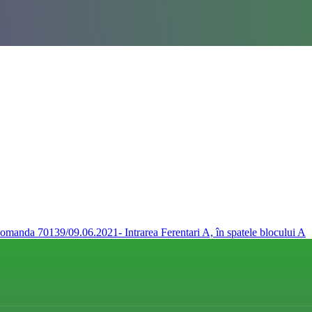
omanda 70139/09.06.2021- Intrarea Ferentari A, în spatele blocului A