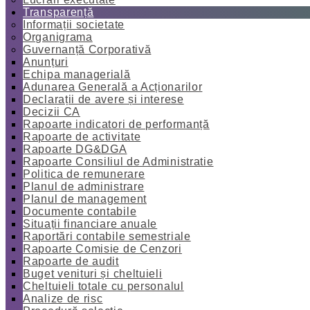
Transparență
Informații societate
Organigrama
Guvernanță Corporativă
Anunțuri
Echipa managerială
Adunarea Generală a Acționarilor
Declarații de avere și interese
Decizii CA
Rapoarte indicatori de performanță
Rapoarte de activitate
Rapoarte DG&DGA
Rapoarte Consiliul de Administratie
Politica de remunerare
Planul de administrare
Planul de management
Documente contabile
Situații financiare anuale
Raportări contabile semestriale
Rapoarte Comisie de Cenzori
Rapoarte de audit
Buget venituri și cheltuieli
Cheltuieli totale cu personalul
Analize de risc