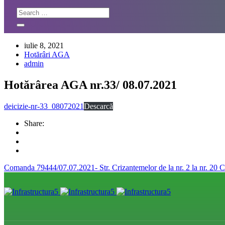
iulie 8, 2021
Hotărâri AGA
admin
Hotărârea AGA nr.33/ 08.07.2021
deicizie-nr-33_08072021
Descarcă
Share:
Comanda 79444/07.07.2021- Str. Crizantemelor de la nr. 2 la nr. 20
C