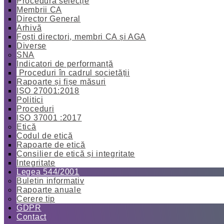
Procedură selecție
Membrii CA
Director General
Arhivă
Foști directori, membri CA și AGA
Diverse
SNA
Indicatori de performanță
Proceduri în cadrul societății
Rapoarte și fișe măsuri
ISO 27001:2018
Politici
Proceduri
ISO 37001 :2017
Etică
Codul de etică
Rapoarte de etică
Consilier de etică și integritate
Integritate
Legea 544/2001
Buletin informativ
Rapoarte anuale
Cerere tip
GDPR
Contact