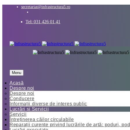
secretariat@infrastructura5.ro
Tel: 031 426 01 41
Menu
Acasă
Despre noi
Despre noi
Conducere
Informații diverse de interes public
Lucrări și Servicii
Servicii
Întreținerea căilor circulabile
Reparații curente privind lucrările de artă: poduri, pod
Lucrări executate