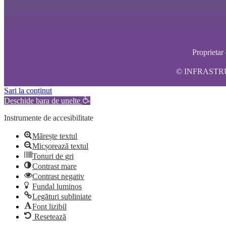
Propriet
© INFRASTRUCT
Sari la conținut
Deschide bara de unelte
Instrumente de accesibilitate
Mărește textul
Micșorează textul
Tonuri de gri
Contrast mare
Contrast negativ
Fundal luminos
Legături subliniate
Font lizibil
Resetează