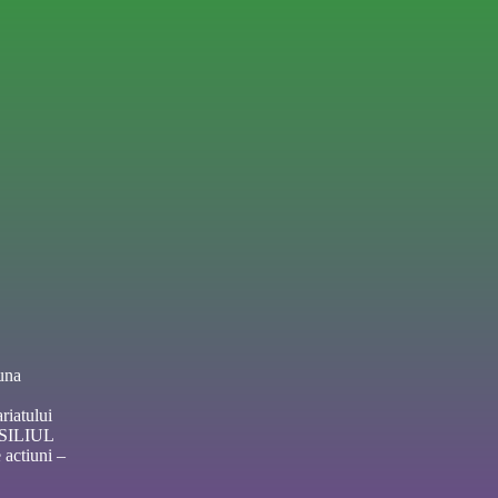
una
riatului
NSILIUL
actiuni –