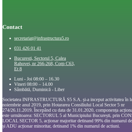
Contact
secretariat@infrastructura5.ro
031 426 01 41
Bucuresti, Sectorul 5, Calea
Rahovei, nr 266-268, Corp C63,
Et 8
Luni - Joi 08:00 – 16.30
Vineri 08:00 – 14.00
Sâmbătă, Duminică - Liber
Societatea INFRASTRUCTURĂ S5 S.A. și-a inceput activitatea în l
noiembrie anul 2019, prin Hotararea Consiliului Local Sector 5 nr
274/26.11.2019. Începând cu data de 31.01.2020, componența acționa
este următoarea: SECTORUL 5 al Municipiului București, prin CO
LOCAL SECTOR 5, acționar majoritar detinand 99% din numarul de 
și ADU acționar minoritar, detinand 1% din numarul de actiuni.