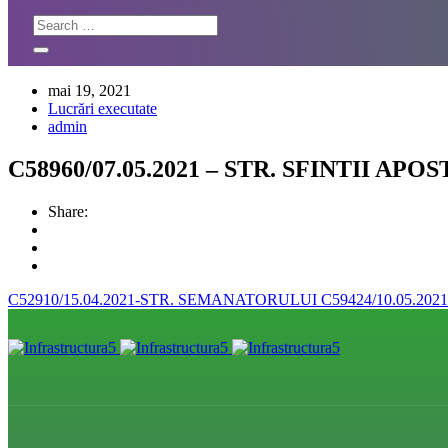
mai 19, 2021
Lucrări executate
admin
C58960/07.05.2021 – STR. SFINTII APOS
Share:
C52910/15.04.2021-STR. SEMANATORULUI
C59424/10.05.2021