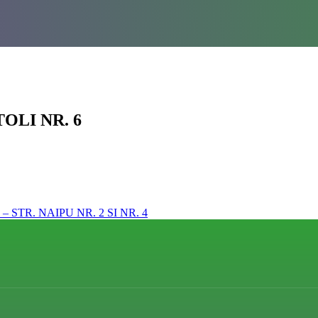
TOLI NR. 6
 – STR. NAIPU NR. 2 SI NR. 4