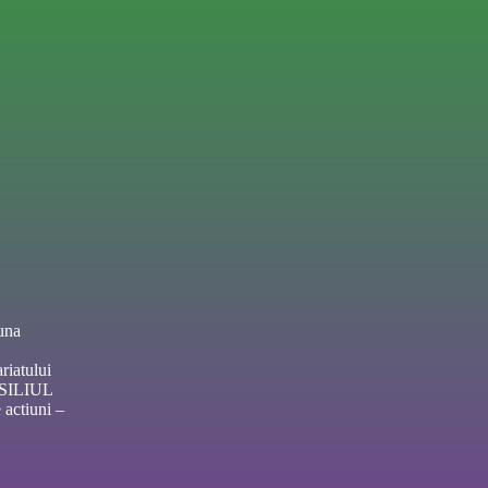
una
riatului
NSILIUL
actiuni –