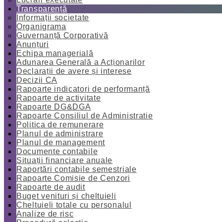
Transparență
Informații societate
Organigrama
Guvernanță Corporativă
Anunțuri
Echipa managerială
Adunarea Generală a Acționarilor
Declarații de avere și interese
Decizii CA
Rapoarte indicatori de performanță
Rapoarte de activitate
Rapoarte DG&DGA
Rapoarte Consiliul de Administratie
Politica de remunerare
Planul de administrare
Planul de management
Documente contabile
Situații financiare anuale
Raportări contabile semestriale
Rapoarte Comisie de Cenzori
Rapoarte de audit
Buget venituri și cheltuieli
Cheltuieli totale cu personalul
Analize de risc