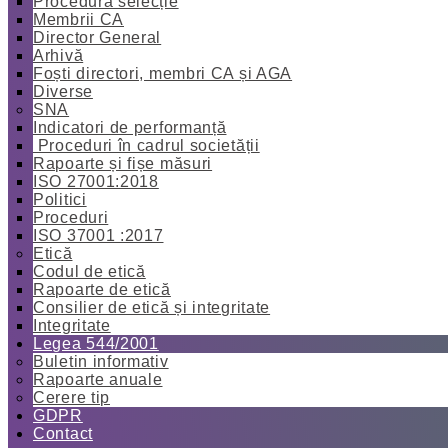
Procedură selecție
Membrii CA
Director General
Arhivă
Foști directori, membri CA și AGA
Diverse
SNA
Indicatori de performanță
Proceduri în cadrul societății
Rapoarte și fișe măsuri
ISO 27001:2018
Politici
Proceduri
ISO 37001 :2017
Etică
Codul de etică
Rapoarte de etică
Consilier de etică și integritate
Integritate
Legea 544/2001
Buletin informativ
Rapoarte anuale
Cerere tip
GDPR
Contact