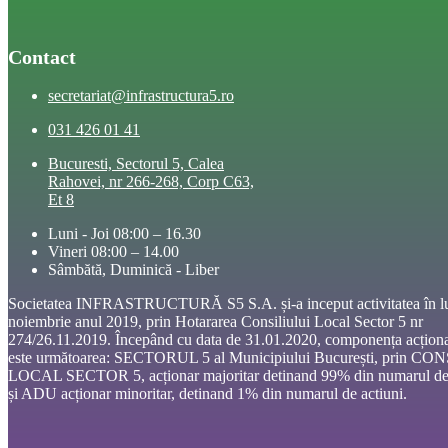
Contact
secretariat@infrastructura5.ro
031 426 01 41
Bucuresti, Sectorul 5, Calea
Rahovei, nr 266-268, Corp C63,
Et 8
Luni - Joi 08:00 – 16.30
Vineri 08:00 – 14.00
Sâmbătă, Duminică - Liber
Societatea INFRASTRUCTURĂ S5 S.A. și-a inceput activitatea în l
noiembrie anul 2019, prin Hotararea Consiliului Local Sector 5 nr
274/26.11.2019. Începând cu data de 31.01.2020, componența acționa
este următoarea: SECTORUL 5 al Municipiului București, prin CO
LOCAL SECTOR 5, acționar majoritar detinand 99% din numarul de 
și ADU acționar minoritar, detinand 1% din numarul de actiuni.