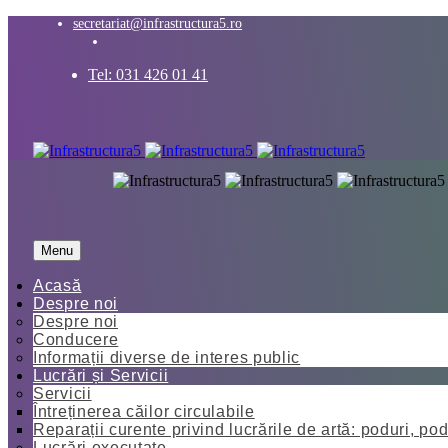
secretariat@infrastructura5.ro
Tel: 031 426 01 41
Menu
Acasă
Despre noi
Despre noi
Conducere
Informații diverse de interes public
Lucrări și Servicii
Servicii
Întreținerea căilor circulabile
Reparații curente privind lucrările de artă: poduri, pod
Lucrări executate