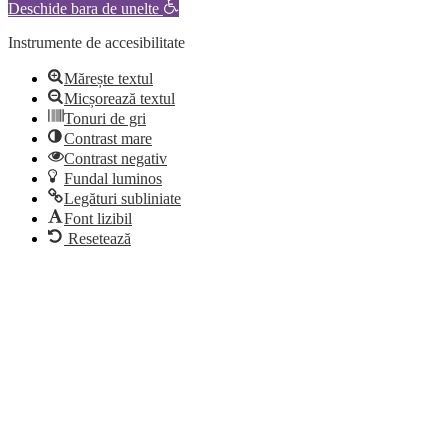
Deschide bara de unelte
Instrumente de accesibilitate
Mărește textul
Micșorează textul
Tonuri de gri
Contrast mare
Contrast negativ
Fundal luminos
Legături subliniate
Font lizibil
Resetează