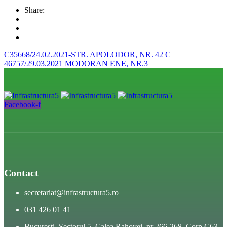
Share:
C35668/24.02.2021-STR. APOLODOR, NR. 42
C
46757/29.03.2021 MODORAN ENE, NR.3
Facebook-f
Contact
secretariat@infrastructura5.ro
031 426 01 41
Bucuresti, Sectorul 5, Calea Rahovei, nr 266-268, Corp C63,