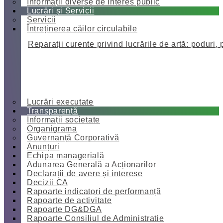
Informații diverse de interes public
Lucrări și Servicii
Servicii
Întreținerea căilor circulabile
Reparații curente privind lucrările de artă: poduri, 
Lucrări executate
Transparență
Informații societate
Organigrama
Guvernanță Corporativă
Anunțuri
Echipa managerială
Adunarea Generală a Acționarilor
Declarații de avere și interese
Decizii CA
Rapoarte indicatori de performanță
Rapoarte de activitate
Rapoarte DG&DGA
Rapoarte Consiliul de Administratie