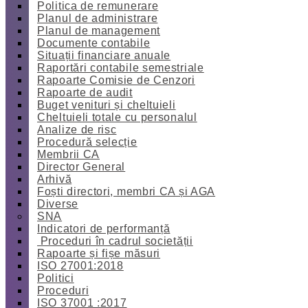
Politica de remunerare
Planul de administrare
Planul de management
Documente contabile
Situații financiare anuale
Raportări contabile semestriale
Rapoarte Comisie de Cenzori
Rapoarte de audit
Buget venituri și cheltuieli
Cheltuieli totale cu personalul
Analize de risc
Procedură selecție
Membrii CA
Director General
Arhivă
Foști directori, membri CA și AGA
Diverse
SNA
Indicatori de performanță
Proceduri în cadrul societății
Rapoarte și fișe măsuri
ISO 27001:2018
Politici
Proceduri
ISO 37001 :2017