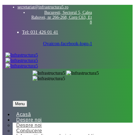
secretariat@infrastructura5.ro
Bucuresti, Sectorul 5, Calea
Rahovei, nr 266-268, Corp C63, Et
8
Tel: 031 426 01 41
Ovaicon-facebook-logo-1
Menu
Acasă
Despre noi
Despre noi
Conducere