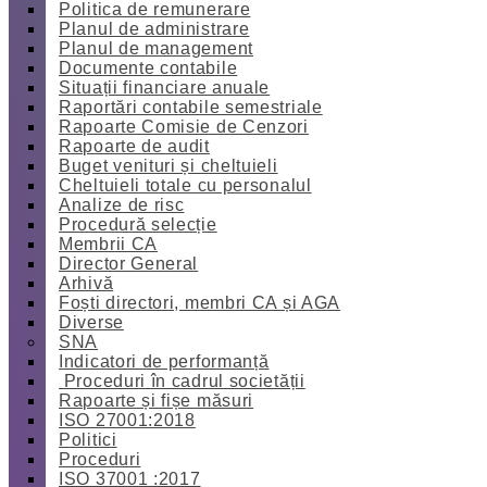
Politica de remunerare
Planul de administrare
Planul de management
Documente contabile
Situații financiare anuale
Raportări contabile semestriale
Rapoarte Comisie de Cenzori
Rapoarte de audit
Buget venituri și cheltuieli
Cheltuieli totale cu personalul
Analize de risc
Procedură selecție
Membrii CA
Director General
Arhivă
Foști directori, membri CA și AGA
Diverse
SNA
Indicatori de performanță
Proceduri în cadrul societății
Rapoarte și fișe măsuri
ISO 27001:2018
Politici
Proceduri
ISO 37001 :2017