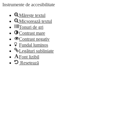
Instrumente de accesibilitate
Mărește textul
Micșorează textul
Tonuri de gri
Contrast mare
Contrast negativ
Fundal luminos
Legături subliniate
Font lizibil
Resetează