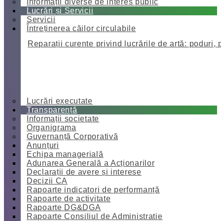
Informații diverse de interes public
Lucrări și Servicii
Servicii
Întreținerea căilor circulabile
Reparații curente privind lucrările de artă: poduri, 
Lucrări executate
Transparență
Informații societate
Organigrama
Guvernanță Corporativă
Anunțuri
Echipa managerială
Adunarea Generală a Acționarilor
Declarații de avere și interese
Decizii CA
Rapoarte indicatori de performanță
Rapoarte de activitate
Rapoarte DG&DGA
Rapoarte Consiliul de Administratie