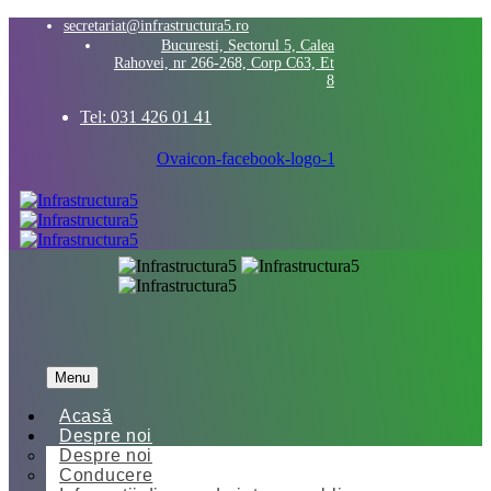
secretariat@infrastructura5.ro
Bucuresti, Sectorul 5, Calea
Rahovei, nr 266-268, Corp C63, Et
8
Tel: 031 426 01 41
Ovaicon-facebook-logo-1
Menu
Acasă
Despre noi
Despre noi
Conducere