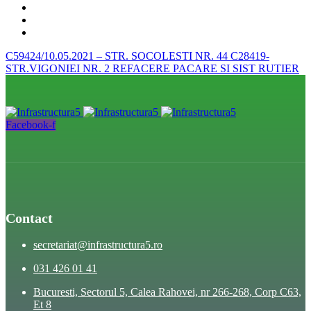
C59424/10.05.2021 – STR. SOCOLESTI NR. 44
C28419-
STR.VIGONIEI NR. 2 REFACERE PACARE SI SIST RUTIER
Facebook-f
Contact
secretariat@infrastructura5.ro
031 426 01 41
Bucuresti, Sectorul 5, Calea Rahovei, nr 266-268, Corp C63,
Et 8