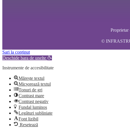
Propriet
© INFRASTRUCT
Sari la conținut
Deschide bara de unelte
Instrumente de accesibilitate
Mărește textul
Micșorează textul
Tonuri de gri
Contrast mare
Contrast negativ
Fundal luminos
Legături subliniate
Font lizibil
Resetează