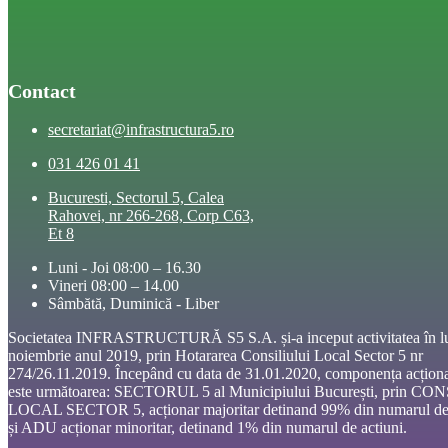
Contact
secretariat@infrastructura5.ro
031 426 01 41
Bucuresti, Sectorul 5, Calea
Rahovei, nr 266-268, Corp C63,
Et 8
Luni - Joi 08:00 – 16.30
Vineri 08:00 – 14.00
Sâmbătă, Duminică - Liber
Societatea INFRASTRUCTURĂ S5 S.A. și-a inceput activitatea în l
noiembrie anul 2019, prin Hotararea Consiliului Local Sector 5 nr
274/26.11.2019. Începând cu data de 31.01.2020, componența acționa
este următoarea: SECTORUL 5 al Municipiului București, prin CO
LOCAL SECTOR 5, acționar majoritar detinand 99% din numarul de 
și ADU acționar minoritar, detinand 1% din numarul de actiuni.