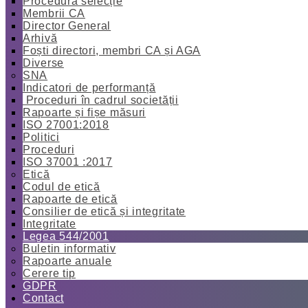
Procedură selecție
Membrii CA
Director General
Arhivă
Foști directori, membri CA și AGA
Diverse
SNA
Indicatori de performanță
Proceduri în cadrul societății
Rapoarte și fișe măsuri
ISO 27001:2018
Politici
Proceduri
ISO 37001 :2017
Etică
Codul de etică
Rapoarte de etică
Consilier de etică și integritate
Integritate
Legea 544/2001
Buletin informativ
Rapoarte anuale
Cerere tip
GDPR
Contact