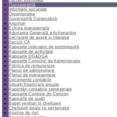
Transparență
Informații societate
Organigrama
Guvernanță Corporativă
Anunțuri
Echipa managerială
Adunarea Generală a Acționarilor
Declarații de avere și interese
Decizii CA
Rapoarte indicatori de performanță
Rapoarte de activitate
Rapoarte DG&DGA
Rapoarte Consiliul de Administratie
Politica de remunerare
Planul de administrare
Planul de management
Documente contabile
Situații financiare anuale
Raportări contabile semestriale
Rapoarte Comisie de Cenzori
Rapoarte de audit
Buget venituri și cheltuieli
Cheltuieli totale cu personalul
Analize de risc