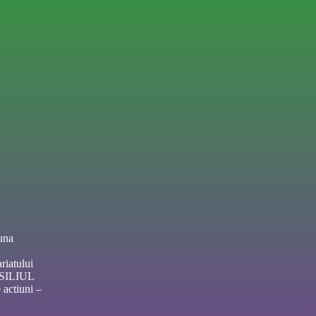
una
riatului
NSILIUL
actiuni –