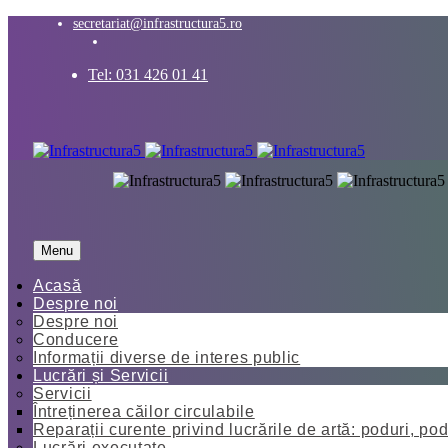
secretariat@infrastructura5.ro
Tel: 031 426 01 41
Menu
Acasă
Despre noi
Despre noi
Conducere
Informații diverse de interes public
Lucrări și Servicii
Servicii
Întreținerea căilor circulabile
Reparații curente privind lucrările de artă: poduri, pod
Lucrări executate