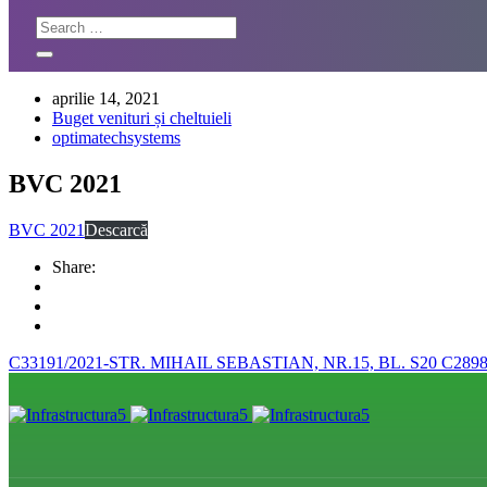
aprilie 14, 2021
Buget venituri și cheltuieli
optimatechsystems
BVC 2021
BVC 2021
Descarcă
Share:
C33191/2021-STR. MIHAIL SEBASTIAN, NR.15, BL. S20
C289