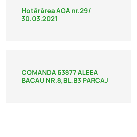
Procedură selecție
Raportări contabile semestriale
Hotărârea AGA nr.29/
Arhivă
Rapoarte Comisie de Cenzori
Membrii CA
30.03.2021
Rapoarte de audit
Director General
Foști directori, membri CA și AGA
Buget venituri și cheltuieli
Diverse
Cheltuieli totale cu personalul
COMANDA 63877 ALEEA
BACAU NR.8,BL.B3 PARCAJ