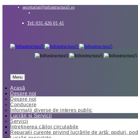
secretariat@infrastructura5.ro
Tel: 031 426 01 41
Menu
Acasă
Despre noi
Despre noi
Conducere
Informații diverse de interes public
Lucrări și Servicii
Servicii
Întreținerea căilor circulabile
Reparații curente privind lucrările de artă: poduri, pod
Lucrări executate