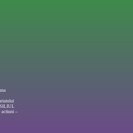
una
riatului
NSILIUL
actiuni –