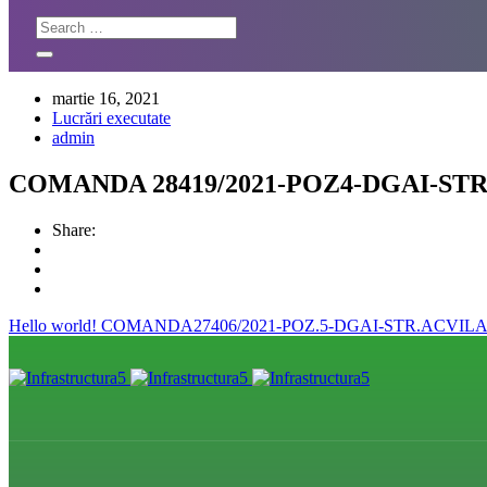
martie 16, 2021
Lucrări executate
admin
COMANDA 28419/2021-POZ4-DGAI-STR
Share:
Hello world!
COMANDA27406/2021-POZ.5-DGAI-STR.ACVIL