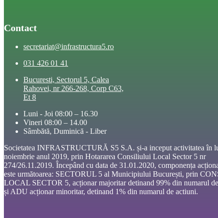
Contact
secretariat@infrastructura5.ro
031 426 01 41
Bucuresti, Sectorul 5, Calea
Rahovei, nr 266-268, Corp C63,
Et 8
Luni - Joi 08:00 – 16.30
Vineri 08:00 – 14.00
Sâmbătă, Duminică - Liber
Societatea INFRASTRUCTURĂ S5 S.A. și-a inceput activitatea în l
noiembrie anul 2019, prin Hotararea Consiliului Local Sector 5 nr
274/26.11.2019. Începând cu data de 31.01.2020, componența acționa
este următoarea: SECTORUL 5 al Municipiului București, prin CO
LOCAL SECTOR 5, acționar majoritar detinand 99% din numarul de 
și ADU acționar minoritar, detinand 1% din numarul de actiuni.