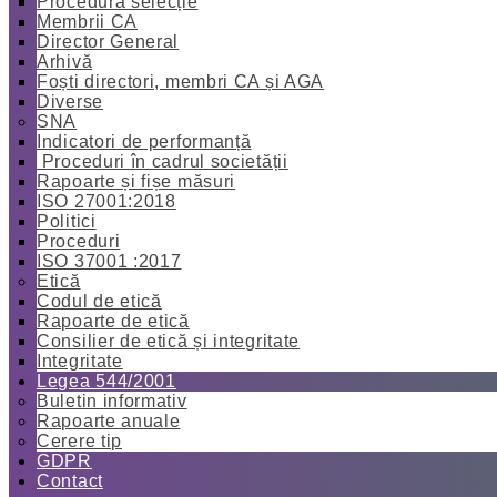
Procedură selecție
Membrii CA
Director General
Arhivă
Foști directori, membri CA și AGA
Diverse
SNA
Indicatori de performanță
Proceduri în cadrul societății
Rapoarte și fișe măsuri
ISO 27001:2018
Politici
Proceduri
ISO 37001 :2017
Etică
Codul de etică
Rapoarte de etică
Consilier de etică și integritate
Integritate
Legea 544/2001
Buletin informativ
Rapoarte anuale
Cerere tip
GDPR
Contact