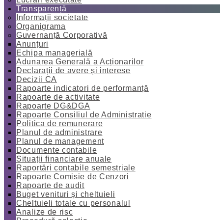
Transparență
Informații societate
Organigrama
Guvernanță Corporativă
Anunțuri
Echipa managerială
Adunarea Generală a Acționarilor
Declarații de avere și interese
Decizii CA
Rapoarte indicatori de performanță
Rapoarte de activitate
Rapoarte DG&DGA
Rapoarte Consiliul de Administratie
Politica de remunerare
Planul de administrare
Planul de management
Documente contabile
Situații financiare anuale
Raportări contabile semestriale
Rapoarte Comisie de Cenzori
Rapoarte de audit
Buget venituri și cheltuieli
Cheltuieli totale cu personalul
Analize de risc