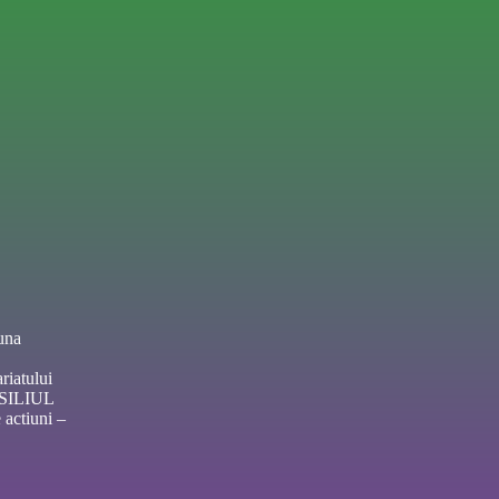
una
riatului
NSILIUL
actiuni –