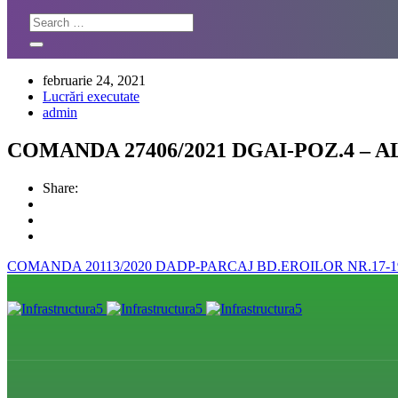
februarie 24, 2021
Lucrări executate
admin
COMANDA 27406/2021 DGAI-POZ.4 – A
Share:
COMANDA 20113/2020 DADP-PARCAJ BD.EROILOR NR.17-1