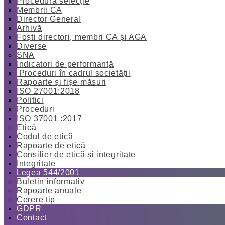
Procedură selecție
Membrii CA
Director General
Arhivă
Foști directori, membri CA și AGA
Diverse
SNA
Indicatori de performanță
Proceduri în cadrul societății
Rapoarte și fișe măsuri
ISO 27001:2018
Politici
Proceduri
ISO 37001 :2017
Etică
Codul de etică
Rapoarte de etică
Consilier de etică și integritate
Integritate
Legea 544/2001
Buletin informativ
Rapoarte anuale
Cerere tip
GDPR
Contact