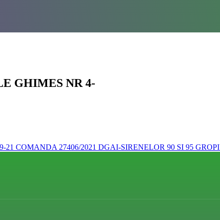
LE GHIMES NR 4-
9-21
COMANDA 27406/2021 DGAI-SIRENELOR 90 SI 95 GROP