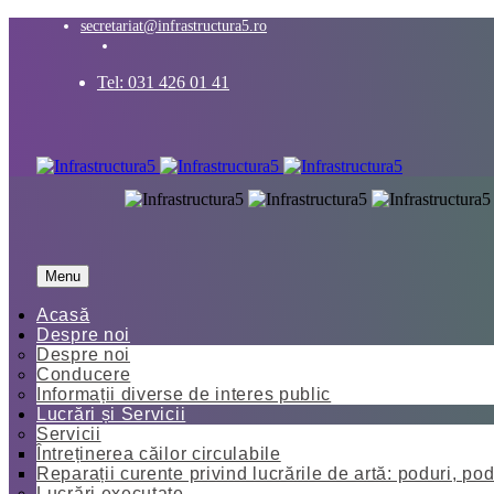
secretariat@infrastructura5.ro
Tel: 031 426 01 41
Menu
Acasă
Despre noi
Despre noi
Conducere
Informații diverse de interes public
Lucrări și Servicii
Servicii
Întreținerea căilor circulabile
Reparații curente privind lucrările de artă: poduri, pod
Lucrări executate