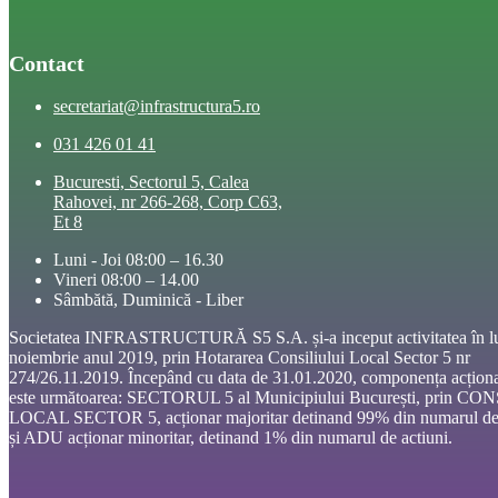
Contact
secretariat@infrastructura5.ro
031 426 01 41
Bucuresti, Sectorul 5, Calea
Rahovei, nr 266-268, Corp C63,
Et 8
Luni - Joi 08:00 – 16.30
Vineri 08:00 – 14.00
Sâmbătă, Duminică - Liber
Societatea INFRASTRUCTURĂ S5 S.A. și-a inceput activitatea în l
noiembrie anul 2019, prin Hotararea Consiliului Local Sector 5 nr
274/26.11.2019. Începând cu data de 31.01.2020, componența acționa
este următoarea: SECTORUL 5 al Municipiului București, prin CO
LOCAL SECTOR 5, acționar majoritar detinand 99% din numarul de 
și ADU acționar minoritar, detinand 1% din numarul de actiuni.