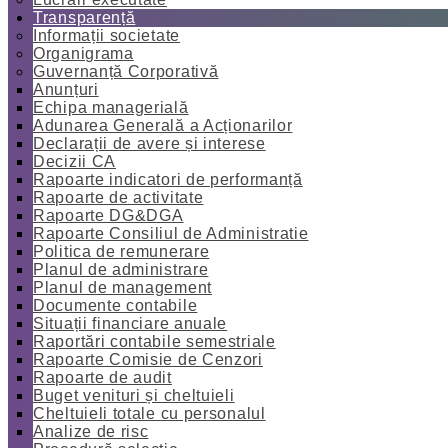
Transparență
Informații societate
Organigrama
Guvernanță Corporativă
Anunțuri
Echipa managerială
Adunarea Generală a Acționarilor
Declarații de avere și interese
Decizii CA
Rapoarte indicatori de performanță
Rapoarte de activitate
Rapoarte DG&DGA
Rapoarte Consiliul de Administratie
Politica de remunerare
Planul de administrare
Planul de management
Documente contabile
Situații financiare anuale
Raportări contabile semestriale
Rapoarte Comisie de Cenzori
Rapoarte de audit
Buget venituri și cheltuieli
Cheltuieli totale cu personalul
Analize de risc