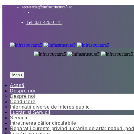
secretariat@infrastructura5.ro
Tel: 031 426 01 41
Menu
Acasă
Despre noi
Despre noi
Conducere
Informații diverse de interes public
Lucrări și Servicii
Servicii
Întreținerea căilor circulabile
Reparații curente privind lucrările de artă: poduri, pod
Lucrări executate