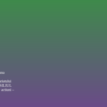
una
riatului
NSILIUL
actiuni –