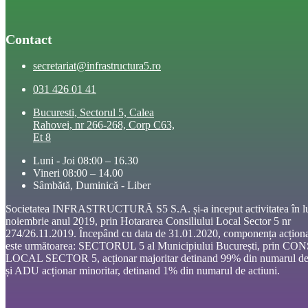
Contact
secretariat@infrastructura5.ro
031 426 01 41
Bucuresti, Sectorul 5, Calea
Rahovei, nr 266-268, Corp C63,
Et 8
Luni - Joi 08:00 – 16.30
Vineri 08:00 – 14.00
Sâmbătă, Duminică - Liber
Societatea INFRASTRUCTURĂ S5 S.A. și-a inceput activitatea în l
noiembrie anul 2019, prin Hotararea Consiliului Local Sector 5 nr
274/26.11.2019. Începând cu data de 31.01.2020, componența acționa
este următoarea: SECTORUL 5 al Municipiului București, prin CO
LOCAL SECTOR 5, acționar majoritar detinand 99% din numarul de 
și ADU acționar minoritar, detinand 1% din numarul de actiuni.