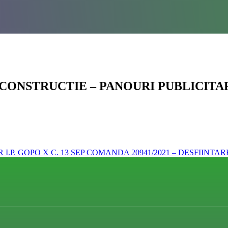
E CONSTRUCTIE – PANOURI PUBLICITA
I.P. GOPO X C. 13 SEP
COMANDA 20941/2021 – DESFIINTA