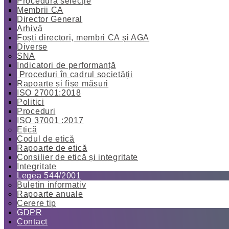
Procedură selecție
Membrii CA
Director General
Arhivă
Foști directori, membri CA și AGA
Diverse
SNA
Indicatori de performanță
Proceduri în cadrul societății
Rapoarte și fișe măsuri
ISO 27001:2018
Politici
Proceduri
ISO 37001 :2017
Etică
Codul de etică
Rapoarte de etică
Consilier de etică și integritate
Integritate
Legea 544/2001
Buletin informativ
Rapoarte anuale
Cerere tip
GDPR
Contact