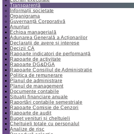
Transparență
Informații societate
Organigrama
Guvernanță Corporativă
Anunțuri
Echipa managerială
Adunarea Generală a Acționarilor
Declarații de avere și interese
Decizii CA
Rapoarte indicatori de performanță
Rapoarte de activitate
Rapoarte DG&DGA
Rapoarte Consiliul de Administratie
Politica de remunerare
Planul de administrare
Planul de management
Documente contabile
Situații financiare anuale
Raportări contabile semestriale
Rapoarte Comisie de Cenzori
Rapoarte de audit
Buget venituri și cheltuieli
Cheltuieli totale cu personalul
Analize de risc