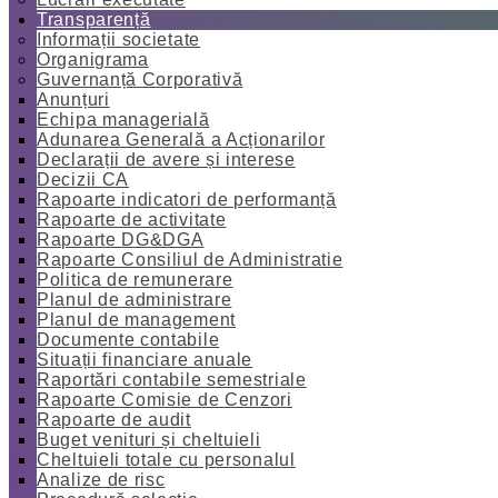
Transparență
Informații societate
Organigrama
Guvernanță Corporativă
Anunțuri
Echipa managerială
Adunarea Generală a Acționarilor
Declarații de avere și interese
Decizii CA
Rapoarte indicatori de performanță
Rapoarte de activitate
Rapoarte DG&DGA
Rapoarte Consiliul de Administratie
Politica de remunerare
Planul de administrare
Planul de management
Documente contabile
Situații financiare anuale
Raportări contabile semestriale
Rapoarte Comisie de Cenzori
Rapoarte de audit
Buget venituri și cheltuieli
Cheltuieli totale cu personalul
Analize de risc