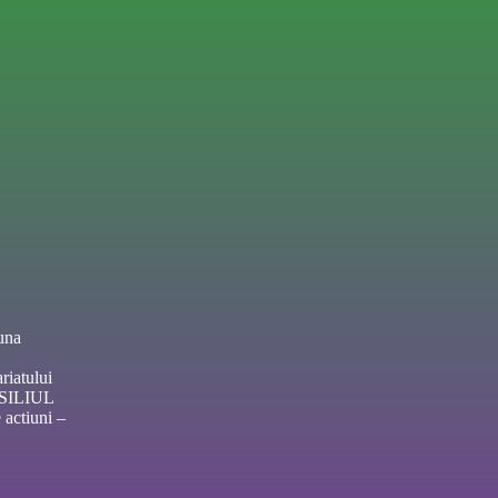
una
riatului
NSILIUL
actiuni –