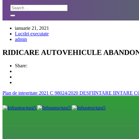
ianuarie 21, 2021
Lucrări executate
admin
RIDICARE AUTOVEHICULE ABANDO
Share:
Plan de integritate 2021
C 98024/2020 DESFIINTARE IINTAR