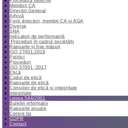
Procedură selecție
Membrii CA
Director General
Arhivă
Foști directori, membri CA și AGA
Diverse
SNA
Indicatori de performanță
Proceduri în cadrul societății
Rapoarte și fișe măsuri
ISO 27001:2018
Politici
Proceduri
ISO 37001 :2017
Etică
Codul de etică
Rapoarte de etică
Consilier de etică și integritate
Integritate
Legea 544/2001
Buletin informativ
Rapoarte anuale
Cerere tip
GDPR
Contact