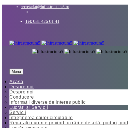
secretariat@infrastructura5.ro
Tel: 031 426 01 41
Menu
Acasă
Despre noi
Despre noi
Conducere
Informații diverse de interes public
Lucrări și Servicii
Servicii
Întreținerea căilor circulabile
Reparații curente privind lucrările de artă: poduri, pod
Lucrări executate