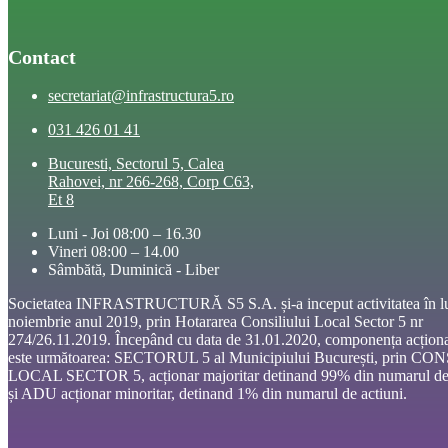
Contact
secretariat@infrastructura5.ro
031 426 01 41
Bucuresti, Sectorul 5, Calea
Rahovei, nr 266-268, Corp C63,
Et 8
Luni - Joi 08:00 – 16.30
Vineri 08:00 – 14.00
Sâmbătă, Duminică - Liber
Societatea INFRASTRUCTURĂ S5 S.A. și-a inceput activitatea în l
noiembrie anul 2019, prin Hotararea Consiliului Local Sector 5 nr
274/26.11.2019. Începând cu data de 31.01.2020, componența acționa
este următoarea: SECTORUL 5 al Municipiului București, prin CO
LOCAL SECTOR 5, acționar majoritar detinand 99% din numarul de 
și ADU acționar minoritar, detinand 1% din numarul de actiuni.