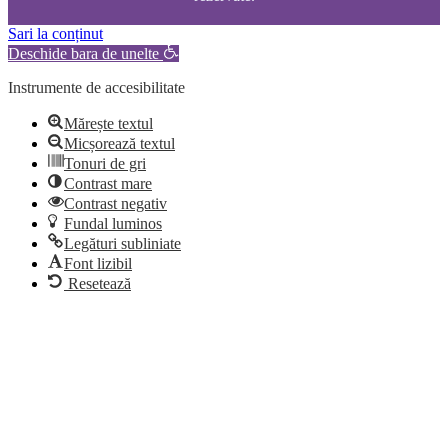
Sari la conținut
Deschide bara de unelte
Instrumente de accesibilitate
Mărește textul
Micșorează textul
Tonuri de gri
Contrast mare
Contrast negativ
Fundal luminos
Legături subliniate
Font lizibil
Resetează