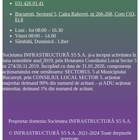
031 426 01 41
Bucuresti, Sectorul 5, Calea Rahovei, nr 266-268, Corp C63,
Et 8
Luni - Joi 08:00 – 16.30
Vineri 08:00 – 14.00
Sâmbătă, Duminică - Liber
Societatea INFRASTRUCTURĂ S5 S.A. și-a inceput activitatea în
luna noiembrie anul 2019, prin Hotararea Consiliului Local Sector 5
nr 274/26.11.2019. Începând cu data de 31.01.2020, componența
acționariatului este următoarea: SECTORUL 5 al Municipiului
București, prin CONSILIUL LOCAL SECTOR 5, acționar
majoritar detinand 99% din numarul de actiuni – și ADU acționar
minoritar, detinand 1% din numarul de actiuni.
Proprietar domeniu Societatea INFRASTRUCTURĂ S5 S.A.
© INFRASTRUCTURĂ S5 S.A. 2021-2024 Toate drepturile
rezervate.