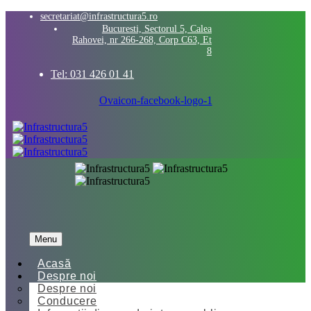
secretariat@infrastructura5.ro
Bucuresti, Sectorul 5, Calea
Rahovei, nr 266-268, Corp C63, Et
8
Tel: 031 426 01 41
Ovaicon-facebook-logo-1
Menu
Acasă
Despre noi
Despre noi
Conducere