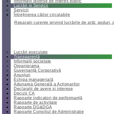
Informații diverse de interes public
Lucrări și Servicii
Servicii
Întreținerea căilor circulabile
Reparații curente privind lucrările de artă: poduri, 
Lucrări executate
Transparență
Informații societate
Organigrama
Guvernanță Corporativă
Anunțuri
Echipa managerială
Adunarea Generală a Acționarilor
Declarații de avere și interese
Decizii CA
Rapoarte indicatori de performanță
Rapoarte de activitate
Rapoarte DG&DGA
Rapoarte Consiliul de Administratie