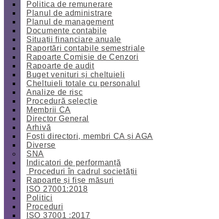
Politica de remunerare
Planul de administrare
Planul de management
Documente contabile
Situații financiare anuale
Raportări contabile semestriale
Rapoarte Comisie de Cenzori
Rapoarte de audit
Buget venituri și cheltuieli
Cheltuieli totale cu personalul
Analize de risc
Procedură selecție
Membrii CA
Director General
Arhivă
Foști directori, membri CA și AGA
Diverse
SNA
Indicatori de performanță
Proceduri în cadrul societății
Rapoarte și fișe măsuri
ISO 27001:2018
Politici
Proceduri
ISO 37001 :2017