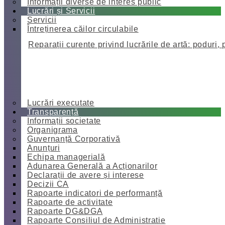
Informații diverse de interes public
Lucrări și Servicii
Servicii
Întreținerea căilor circulabile
Reparații curente privind lucrările de artă: poduri, 
Lucrări executate
Transparență
Informații societate
Organigrama
Guvernanță Corporativă
Anunțuri
Echipa managerială
Adunarea Generală a Acționarilor
Declarații de avere și interese
Decizii CA
Rapoarte indicatori de performanță
Rapoarte de activitate
Rapoarte DG&DGA
Rapoarte Consiliul de Administratie