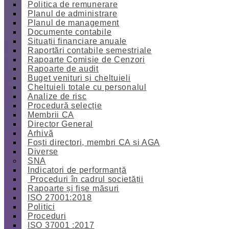
Politica de remunerare
Planul de administrare
Planul de management
Documente contabile
Situații financiare anuale
Raportări contabile semestriale
Rapoarte Comisie de Cenzori
Rapoarte de audit
Buget venituri și cheltuieli
Cheltuieli totale cu personalul
Analize de risc
Procedură selecție
Membrii CA
Director General
Arhivă
Foști directori, membri CA și AGA
Diverse
SNA
Indicatori de performanță
Proceduri în cadrul societății
Rapoarte și fișe măsuri
ISO 27001:2018
Politici
Proceduri
ISO 37001 :2017