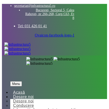
secretariat@infrastructura5.ro
Bucuresti, Sectorul 5, Calea
Rahovei, nr 266-268, Corp C63, Et
8
Tel: 031 426 01 41
Ovaicon-facebook-logo-1
Menu
Acasă
Despre noi
Despre noi
Conducere