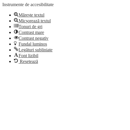
Instrumente de accesibilitate
Mărește textul
Micșorează textul
Tonuri de gri
Contrast mare
Contrast negativ
Fundal luminos
Legături subliniate
Font lizibil
Resetează