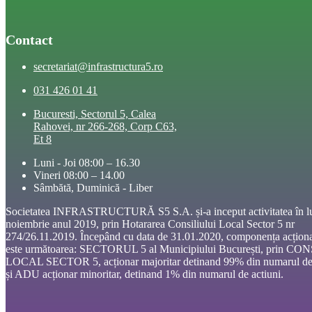
Contact
secretariat@infrastructura5.ro
031 426 01 41
Bucuresti, Sectorul 5, Calea
Rahovei, nr 266-268, Corp C63,
Et 8
Luni - Joi 08:00 – 16.30
Vineri 08:00 – 14.00
Sâmbătă, Duminică - Liber
Societatea INFRASTRUCTURĂ S5 S.A. și-a inceput activitatea în l
noiembrie anul 2019, prin Hotararea Consiliului Local Sector 5 nr
274/26.11.2019. Începând cu data de 31.01.2020, componența acționa
este următoarea: SECTORUL 5 al Municipiului București, prin CO
LOCAL SECTOR 5, acționar majoritar detinand 99% din numarul de 
și ADU acționar minoritar, detinand 1% din numarul de actiuni.