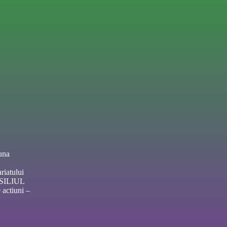
una
riatului
NSILIUL
actiuni –