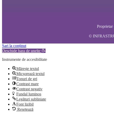
Propriet
© INFRASTRUCT
Sari la conținut
Deschide bara de unelte
Instrumente de accesibilitate
Mărește textul
Micșorează textul
Tonuri de gri
Contrast mare
Contrast negativ
Fundal luminos
Legături subliniate
Font lizibil
Resetează