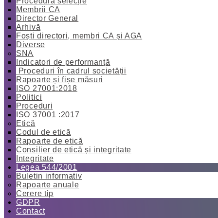
Procedură selecție
Membrii CA
Director General
Arhivă
Foști directori, membri CA și AGA
Diverse
SNA
Indicatori de performanță
Proceduri în cadrul societății
Rapoarte și fișe măsuri
ISO 27001:2018
Politici
Proceduri
ISO 37001 :2017
Etică
Codul de etică
Rapoarte de etică
Consilier de etică și integritate
Integritate
Legea 544/2001
Buletin informativ
Rapoarte anuale
Cerere tip
GDPR
Contact