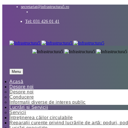
secretariat@infrastructura5.ro
Tel: 031 426 01 41
Menu
Acasă
Despre noi
Despre noi
Conducere
Informații diverse de interes public
Lucrări și Servicii
Servicii
Întreținerea căilor circulabile
Reparații curente privind lucrările de artă: poduri, pod
Lucrări executate