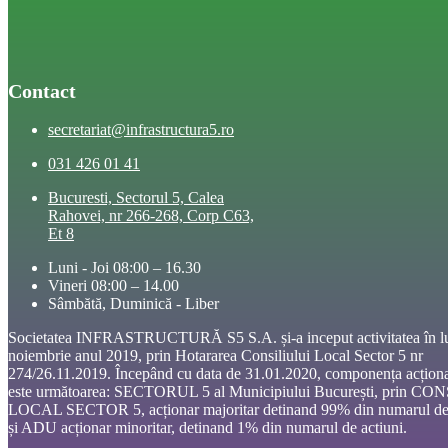
Contact
secretariat@infrastructura5.ro
031 426 01 41
Bucuresti, Sectorul 5, Calea
Rahovei, nr 266-268, Corp C63,
Et 8
Luni - Joi 08:00 – 16.30
Vineri 08:00 – 14.00
Sâmbătă, Duminică - Liber
Societatea INFRASTRUCTURĂ S5 S.A. și-a inceput activitatea în l
noiembrie anul 2019, prin Hotararea Consiliului Local Sector 5 nr
274/26.11.2019. Începând cu data de 31.01.2020, componența acționa
este următoarea: SECTORUL 5 al Municipiului București, prin CO
LOCAL SECTOR 5, acționar majoritar detinand 99% din numarul de 
și ADU acționar minoritar, detinand 1% din numarul de actiuni.