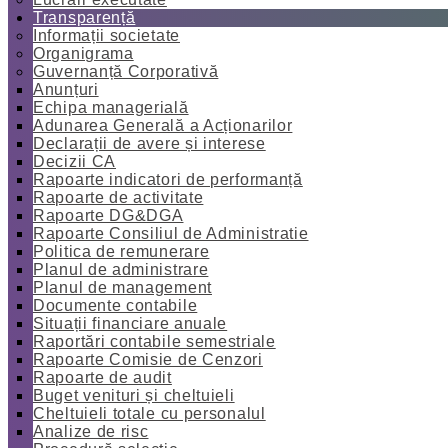
Transparență
Informații societate
Organigrama
Guvernanță Corporativă
Anunțuri
Echipa managerială
Adunarea Generală a Acționarilor
Declarații de avere și interese
Decizii CA
Rapoarte indicatori de performanță
Rapoarte de activitate
Rapoarte DG&DGA
Rapoarte Consiliul de Administratie
Politica de remunerare
Planul de administrare
Planul de management
Documente contabile
Situații financiare anuale
Raportări contabile semestriale
Rapoarte Comisie de Cenzori
Rapoarte de audit
Buget venituri și cheltuieli
Cheltuieli totale cu personalul
Analize de risc