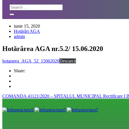
iunie 15, 2020
Hotărâri AGA
admin
Hotărârea AGA nr.5.2/ 15.06.2020
hotararea_AGA_52_15062020
Descarcă
Share:
COMANDA 41121/2020 – SPITALUL MUNICIPAL
Rectificare I