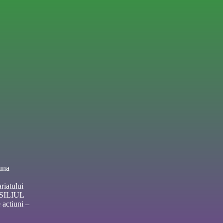
una
riatului
NSILIUL
actiuni –