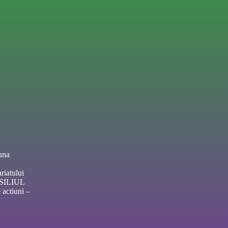
una
riatului
NSILIUL
actiuni –