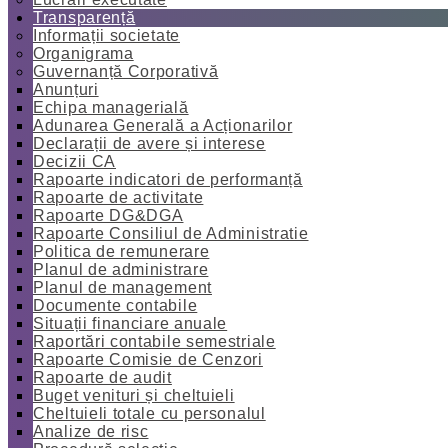
Transparență
Informații societate
Organigrama
Guvernanță Corporativă
Anunțuri
Echipa managerială
Adunarea Generală a Acționarilor
Declarații de avere și interese
Decizii CA
Rapoarte indicatori de performanță
Rapoarte de activitate
Rapoarte DG&DGA
Rapoarte Consiliul de Administratie
Politica de remunerare
Planul de administrare
Planul de management
Documente contabile
Situații financiare anuale
Raportări contabile semestriale
Rapoarte Comisie de Cenzori
Rapoarte de audit
Buget venituri și cheltuieli
Cheltuieli totale cu personalul
Analize de risc