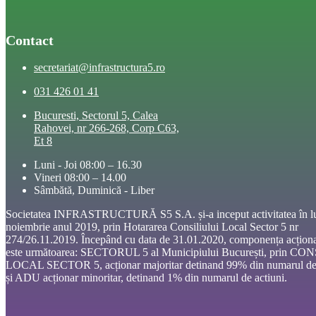
Contact
secretariat@infrastructura5.ro
031 426 01 41
Bucuresti, Sectorul 5, Calea
Rahovei, nr 266-268, Corp C63,
Et 8
Luni - Joi 08:00 – 16.30
Vineri 08:00 – 14.00
Sâmbătă, Duminică - Liber
Societatea INFRASTRUCTURĂ S5 S.A. și-a inceput activitatea în l
noiembrie anul 2019, prin Hotararea Consiliului Local Sector 5 nr
274/26.11.2019. Începând cu data de 31.01.2020, componența acționa
este următoarea: SECTORUL 5 al Municipiului București, prin CO
LOCAL SECTOR 5, acționar majoritar detinand 99% din numarul de 
și ADU acționar minoritar, detinand 1% din numarul de actiuni.