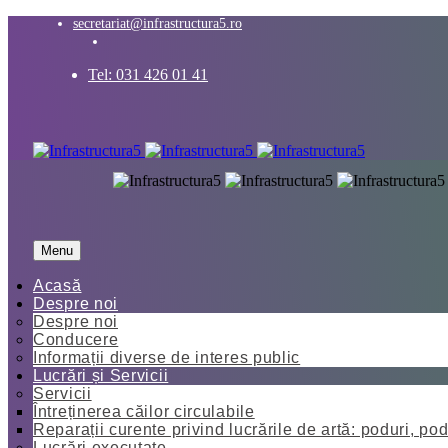
secretariat@infrastructura5.ro
Tel: 031 426 01 41
Menu
Acasă
Despre noi
Despre noi
Conducere
Informații diverse de interes public
Lucrări și Servicii
Servicii
Întreținerea căilor circulabile
Reparații curente privind lucrările de artă: poduri, pod
Lucrări executate