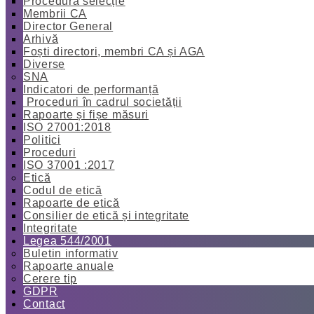
Procedură selecție
Membrii CA
Director General
Arhivă
Foști directori, membri CA și AGA
Diverse
SNA
Indicatori de performanță
Proceduri în cadrul societății
Rapoarte și fișe măsuri
ISO 27001:2018
Politici
Proceduri
ISO 37001 :2017
Etică
Codul de etică
Rapoarte de etică
Consilier de etică și integritate
Integritate
Legea 544/2001
Buletin informativ
Rapoarte anuale
Cerere tip
GDPR
Contact