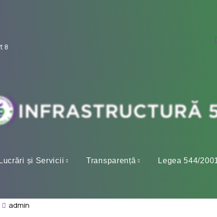
t 8
Lucrări și Servicii
Transparență
Legea 544/200
admin