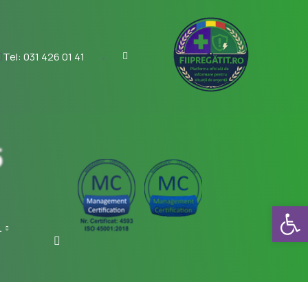
Tel: 031 426 01 41
Deschide b
1